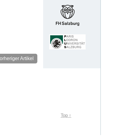
rheriger Artikel
Top ↑